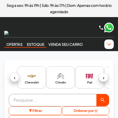
Seg a sex: 9h às 19h | Sáb: 9h às 17h | Dom: Apenas com horário
agendado
OFERTAS
ESTOQUE
VENDA SEU CARRO
‹
›
Chevrolet
Citroën
Fiat
Ho
Filtrar
Ordenar por