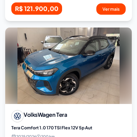
R$ 121.900,00
Ver mais
VolksWagen
Tera
Tera Comfort 1.0 170 TSI Flex 12V 5p Aut
2025
/
2026
200 km