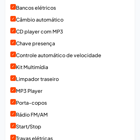
✓
Bancos elétricos
✓
Câmbio automático
✓
CD player com MP3
✓
Chave presença
✓
Controle automático de velocidade
✓
Kit Multimídia
✓
Limpador traseiro
✓
MP3 Player
✓
Porta-copos
✓
Rádio FM/AM
✓
Start/Stop
✓
Travas elétricas