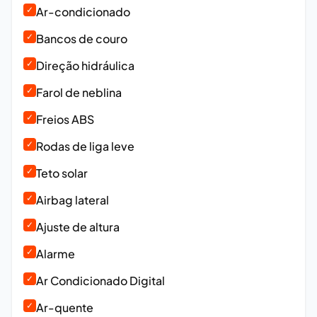
✓
Ar-condicionado
✓
Bancos de couro
✓
Direção hidráulica
✓
Farol de neblina
✓
Freios ABS
✓
Rodas de liga leve
✓
Teto solar
✓
Airbag lateral
✓
Ajuste de altura
✓
Alarme
✓
Ar Condicionado Digital
✓
Ar-quente