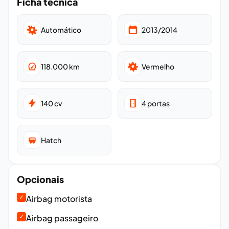
Ficha técnica
Automático
2013/2014
118.000
km
Vermelho
140
cv
4
portas
Hatch
Opcionais
✓
Airbag motorista
✓
Airbag passageiro