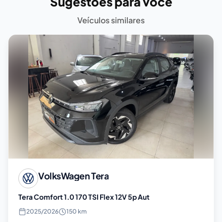
Sugestões para você
Veículos similares
VolksWagen
Tera
Tera Comfort 1.0 170 TSI Flex 12V 5p Aut
2025
/
2026
150 km