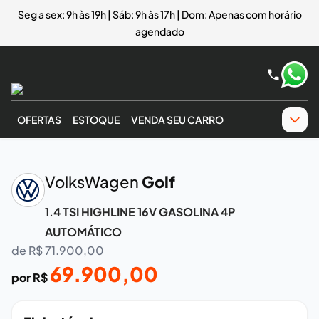
Seg a sex: 9h às 19h | Sáb: 9h às 17h | Dom: Apenas com horário
agendado
OFERTAS
ESTOQUE
VENDA SEU CARRO
‹
›
VolksWagen
Golf
1.4 TSI HIGHLINE 16V GASOLINA 4P
AUTOMÁTICO
de R$
71.900,00
69.900,00
por R$