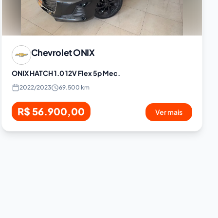
Chevrolet
ONIX
ONIX HATCH 1.0 12V Flex 5p Mec.
2022
/
2023
69.500 km
R$ 56.900,00
Ver mais