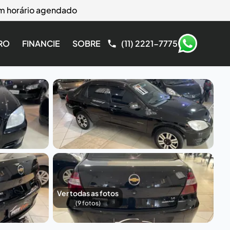
com horário agendado
RO
FINANCIE
SOBRE
(11) 2221-7775
Ver todas as fotos
(
9
fotos)