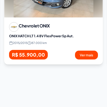
Chevrolet
ONIX
ONIX HATCH LT 1.4 8V FlexPower 5p Aut.
2015
/
2015
87.000 km
R$ 55.900,00
Ver mais