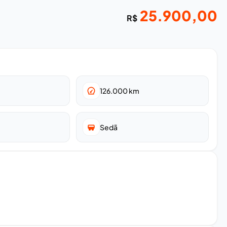
25.900,00
R$
126.000
km
Sedã